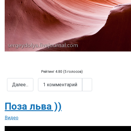
Рейтинг 4.80 (5 голосов)
Каньон Антилопы
Далее...
1 комментарий
Поза льва ))
Информация о материале
Видео