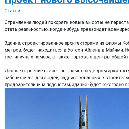
Информация о материале
Статьи
Стремление людей покорять новые высоты не перестает
стать реальностью, когда-нибудь превзойдет всемирн
Здание, спроектированное архитекторами из фирмы Kobi 
метров, будет находиться в Уотсон-Айленд в Майями. На
гостиничных номера, а также торговые центры общей п
Данное строение станет не только шедевром архитекту
рабочих мест для людей, задействованных в строительст
предварительным подсчетам, здание будет ежегодно при