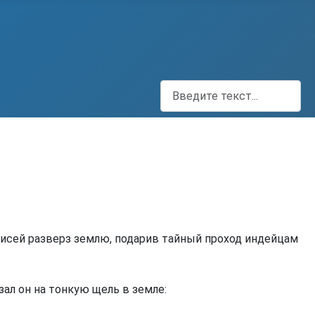
Поиск
оисей разверз землю, подарив тайный проход индейцам
зал он на тонкую щель в земле: