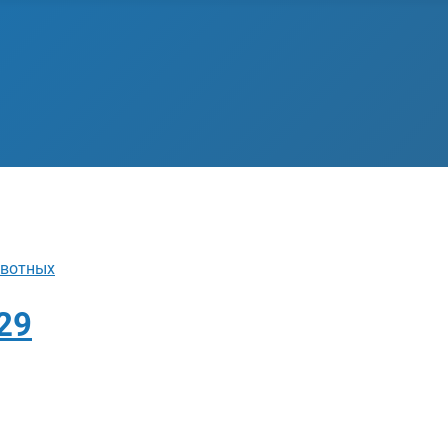
ивотных
29