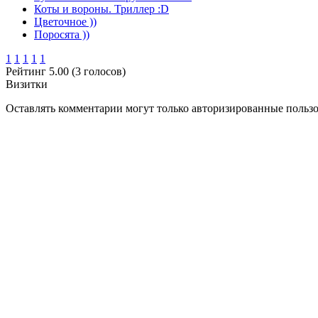
Коты и вороны. Триллер :D
Цветочное ))
Поросята ))
1
1
1
1
1
Рейтинг 5.00 (3 голосов)
Визитки
Оставлять комментарии могут только авторизированные польз