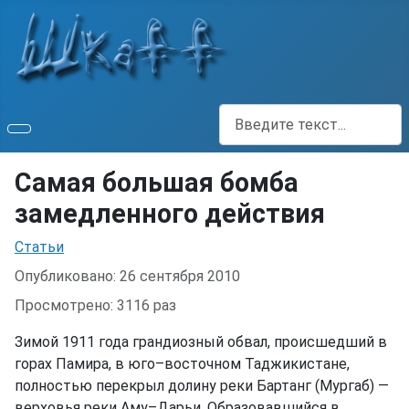
Поиск
Самая большая бомба
замедленного действия
Информация о материале
Статьи
Опубликовано: 26 сентября 2010
Просмотрено: 3116 раз
Зимой 1911 года грандиозный обвал, происшедший в
горах Памира, в юго–восточном Таджикистане,
полностью перекрыл долину реки Бартанг (Мургаб) —
верховья реки Аму–Дарьи. Образовавшийся в