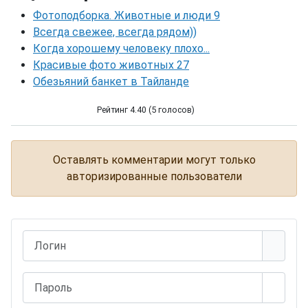
Фотоподборка. Животные и люди 9
Всегда свежее, всегда рядом))
Когда хорошему человеку плохо...
Красивые фото животных 27
Обезьяний банкет в Тайланде
Рейтинг 4.40 (5 голосов)
Световые бабочки в Милане
Оставлять комментарии могут только
авторизированные пользователи
Логин
Пароль
Показ