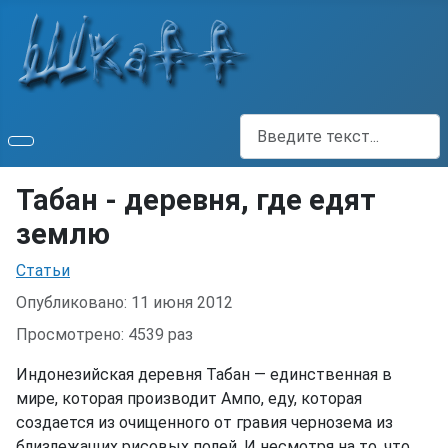
Поиск
Табан - деревня, где едят
землю
Информация о материале
Статьи
Опубликовано: 11 июня 2012
Просмотрено: 4539 раз
Индонезийская деревня Табан — единственная в
мире, которая производит Ампо, еду, которая
создается из очищенного от гравия чернозема из
близлежащих рисовых полей. И несмотря на то, что