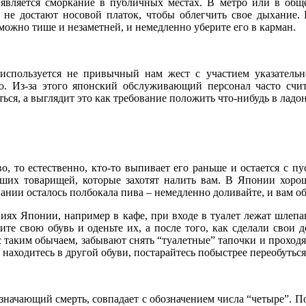
является сморкание в публичных местах. В метро или в общ
е достают носовой платок, чтобы облегчить свое дыхание. Е
можно тише и незаметней, и немедленно уберите его в карман.
 используется не привычный нам жест с участием указатель
ю. Из-за этого японский обслуживающий персонал часто счи
ься, а выглядит это как требование положить что-нибудь в ладон
о, то естественно, кто-то выпивает его раньше и остается с п
ваших товарищей, которые захотят налить вам. В Японии хор
мпании осталось полбокала пива – немедленно доливайте, и вам о
иях Японии, например в кафе, при входе в туалет лежат шлепа
ите свою обувь и оденьте их, а после того, как сделали свои д
 таким обычаем, забывают снять “туалетные” тапочки и проходят
 находитесь в другой обуви, постарайтесь побыстрее переобуться
начающий смерть, совпадает с обозначением числа “четыре”. По