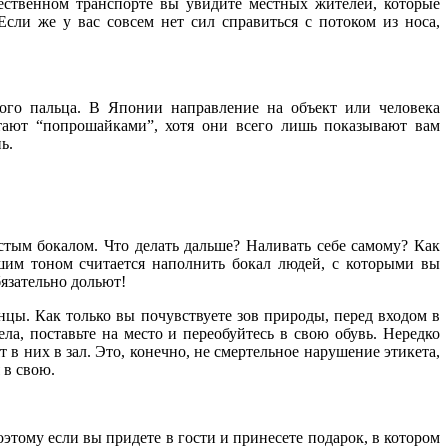
ественном транспорте вы увидите местных жителей, которые
сли же у вас совсем нет сил справиться с потоком из носа,
ного пальца. В Японии направление на объект или человека
тают “попрошайками”, хотя они всего лишь показывают вам
ь.
устым бокалом. Что делать дальше? Наливать себе самому? Как
ошим тоном считается наполнить бокал людей, с которыми вы
бязательно дольют!
нцы. Как только вы почувствуете зов природы, перед входом в
ела, поставьте на место и переобуйтесь в свою обувь. Нередко
 в них в зал. Это, конечно, не смертельное нарушение этикета,
 в свою.
этому если вы придете в гости и принесете подарок, в котором