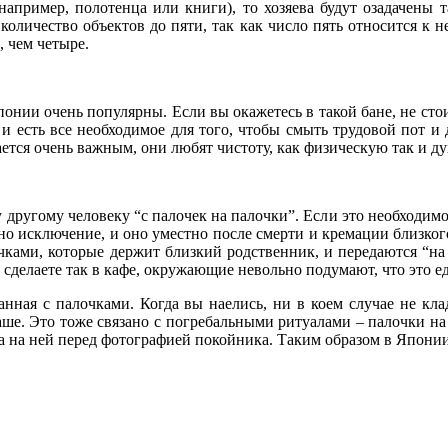
(например, полотенца или книги), то хозяева будут озадачены
количество объектов до пяти, так как число пять относится к 
, чем четыре.
нии очень популярны. Если вы окажетесь в такой бане, не стои
 и есть все необходимое для того, чтобы смыть трудовой пот и 
ется очень важным, они любят чистоту, как физическую так и д
у другому человеку “с палочек на палочки”. Если это необходи
одно исключение, и оно уместно после смерти и кремации близко
чками, которые держит близкий родственник, и передаются “на
 сделаете так в кафе, окружающие невольно подумают, что это ед
анная с палочками. Когда вы наелись, ни в коем случае не кл
аше. Это тоже связано с погребальными ритуалами – палочки на 
а на ней перед фотографией покойника. Таким образом в Япони