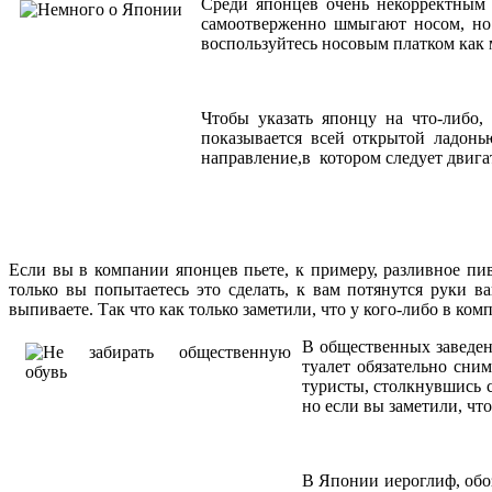
Среди японцев очень некорректным 
самоотверженно шмыгают носом, но н
воспользуйтесь носовым платком как 
Чтобы указать японцу на что-либо,
показывается всей открытой ладонь
направление,в котором следует двигат
Если вы в компании японцев пьете, к примеру, разливное пив
только вы попытаетесь это сделать, к вам потянутся руки 
выпиваете. Так что как только заметили, что у кого-либо в ко
В общественных заведен
туалет обязательно сним
туристы, столкнувшись с
но если вы заметили, что
В Японии иероглиф, обоз