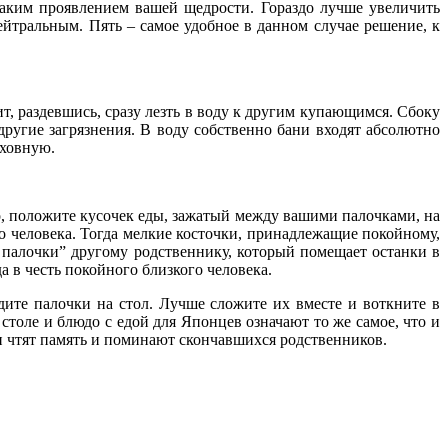
 таким проявлением вашей щедрости. Гораздо лучше увеличить
нейтральным. Пять – самое удобное в данном случае решение, к
т, раздевшись, сразу лезть в воду к другим купающимся. Сбоку
другие загрязнения. В воду собственно бани входят абсолютно
уховную.
мо, положите кусочек еды, зажатый между вашими палочками, на
го человека. Тогда мелкие косточки, принадлежащие покойному,
 палочки” другому родственнику, который помещает останки в
а в честь покойного близкого человека.
адите палочки на стол. Лучше сложите их вместе и воткните в
столе и блюдо с едой для Японцев означают то же самое, что и
и чтят память и поминают скончавшихся родственников.