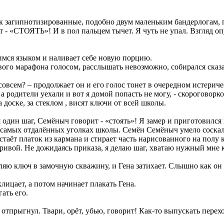
как загипнотизированные, подобно двум маленьким бандерлогам, 
т - «СТОЯТЬ»! И в пол пальцем тычет. Я чуть не упал. Взгляд оп
имся языком и наливает себе новую порцию.
ого марафона голосом, расслышать невозможно, собирался сказат
 совсем? – продолжает он и его голос тонет в очередном истерич
, а родители уехали и вот я домой попасть не могу, - скороговор
на доске, за стеклом , висят ключи от всей школы.
ся один шаг, Семёныч говорит - «стоять»! Я замер и приготовилс
самых отдалённых уголках школы. Семён Семёныч умело соскальзы
достаёт платок из кармана и стирает часть нарисованного на полу
кривой. Не дожидаясь приказа, я делаю шаг, хватаю нужный мне
ляю ключ в замочную скважину, и Гена затихает. Слышно как он
лицает, а потом начинает плакать Гена.
гать его.
 отпрыгнул. Твари, орёт, убью, говорит! Как-то выпускать перех