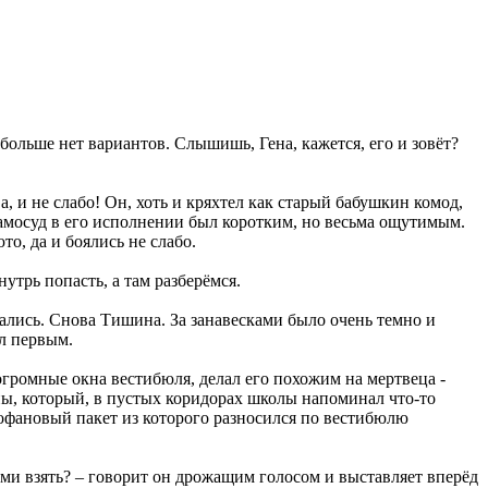
 больше нет вариантов. Слышишь, Гена, кажется, его и зовёт?
, и не слабо! Он, хоть и кряхтел как старый бабушкин комод,
самосуд в его исполнении был коротким, но весьма ощутимым.
о, да и боялись не слабо.
утрь попасть, а там разберёмся.
лись. Снова Тишина. За занавесками было очень темно и
ул первым.
огромные окна вестибюля, делал его похожим на мертвеца -
ны, который, в пустых коридорах школы напоминал что-то
офановый пакет из которого разносился по вестибюлю
ами взять? – говорит он дрожащим голосом и выставляет вперёд