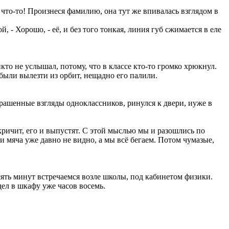
что-то! Произнеся фамилию, она тут же впивалась взглядом в
, - Хорошо, - её, и без того тонкая, линия губ сжимается в еле
икто не услышал, потому, что в классе кто-то громко хрюкнул.
были вылезти из орбит, нещадно его палили.
шарашенные взгляды одноклассников, ринулся к двери, иуже в
кричит, его и выпустят. С этой мыслью мы и разошлись по
 и мяча уже давно не видно, а мы всё бегаем. Потом чумазые,
 десять минут встречаемся возле школы, под кабинетом физики.
дел в шкафу уже часов восемь.