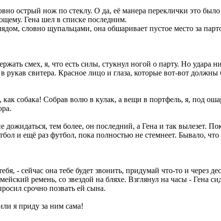
но острый нож по стеклу. О да, её манера переклички это было 
ующему. Гена шел в списке последним.
глядом, словно щупальцами, она обшаривает пустое место за партой
ржать смех, я, что есть силы, стукнул ногой о парту. Но удара н
в рукав свитера. Красное лицо и глаза, которые вот-вот должны 
л, как собака! Собрав волю в кулак, а вещи в портфель, я, под о
ора.
дожидаться, тем более, он последний, а Гена и так вылезет. По
тбол и ещё раз футбол, пока полностью не стемнеет. Бывало, что
у тебя, - сейчас она тебе будет звонить, придумай что-то и через
ейский ремень, со звездой на бляхе. Взглянул на часы - Гена си
росил срочно позвать ей сына.
или я приду за ним сама!