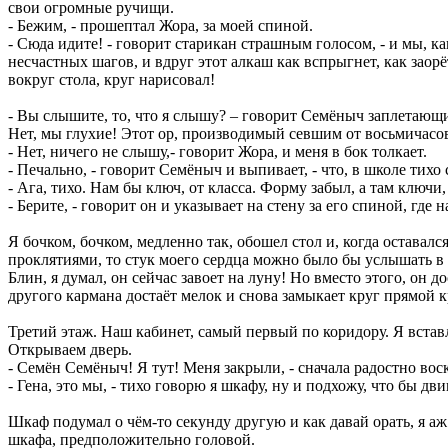
свои огромные ручищи.
- Бежим, - прошептал Жора, за моей спиной.
- Сюда идите! - говорит старикан страшным голосом, - и мы, 
несчастных шагов, и вдруг этот алкаш как вспрыгнет, как заорё
вокруг стола, круг нарисовал!
- Вы слышите, то, что я слышу? – говорит Семёныч заплетающ
Нет, мы глухие! Этот ор, производимый севшим от восьмичасов
- Нет, ничего не слышу,- говорит Жора, и меня в бок толкает.
- Печально, - говорит Семёныч и выпивает, - что, в школе тихо
- Ага, тихо. Нам бы ключ, от класса. Форму забыл, а там ключи
- Берите, - говорит он и указывает на стену за его спиной, где 
Я бочком, бочком, медленно так, обошел стол и, когда оставал
проклятиями, то стук моего сердца можно было бы услышать в 
Блин, я думал, он сейчас завоет на луну! Но вместо этого, он 
другого кармана достаёт мелок и снова замыкает круг прямой 
Третий этаж. Наш кабинет, самый первый по коридору. Я встав
Открываем дверь.
- Семён Семёныч! Я тут! Меня закрыли, - сначала радостно воск
- Гена, это мы, - тихо говорю я шкафу, ну и подхожу, что бы дви
Шкаф подумал о чём-то секунду другую и как давай орать, я аж
шкафа, предположительно головой.