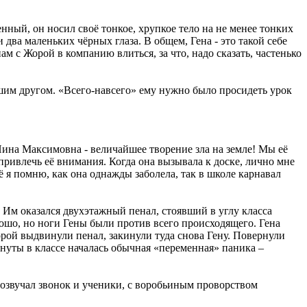
нный, он носил своё тонкое, хрупкое тело на не менее тонких
ва маленьких чёрных глаза. В общем, Гена - это такой себе
нам с Жорой в компанию влиться, за что, надо сказать, частенько
нашим другом. «Всего-навсего» ему нужно было просидеть урок
 Нина Максимовна - величайшее творение зла на земле! Мы её
 привлечь её внимания. Когда она вызывала к доске, лично мне
ё я помню, как она однажды заболела, так в школе карнавал
. Им оказался двухэтажный пенал, стоявший в углу класса
ошо, но ноги Гены были против всего происходящего. Гена
Жорой выдвинули пенал, закинули туда снова Гену. Повернули
инуты в классе началась обычная «переменная» паника –
розвучал звонок и ученики, с воробьиным проворством