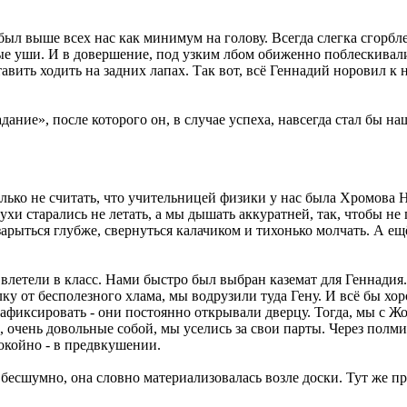
был выше всех нас как минимум на голову. Всегда слегка сгорбле
е уши. И в довершение, под узким лбом обиженно поблескивали д
тавить ходить на задних лапах. Так вот, всё Геннадий норовил к 
дание», после которого он, в случае успеха, навсегда стал бы 
только не считать, что учительницей физики у нас была Хромова
ухи старались не летать, а мы дышать аккуратней, так, чтобы не
зарыться глубже, свернуться калачиком и тихонько молчать. А ещ
 влетели в класс. Нами быстро был выбран каземат для Геннадия
 от бесполезного хлама, мы водрузили туда Гену. И всё бы хор
г зафиксировать - они постоянно открывали дверцу. Тогда, мы с 
ь, очень довольные собой, мы уселись за свои парты. Через полм
покойно - в предвкушении.
бесшумно, она словно материализовалась возле доски. Тут же п