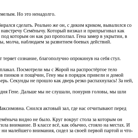
 смелым. Но это ненадолго.
бирался сделать. Реально же он, с диким криком, вывалился со
лз навстречу Семёнычу. Который визжал и припрыгивал как
, под которым он как раз проползал. Гена замер в укрытии, в
рты, молча, наблюдаем за развитием боевых действий.
т теряет сознание, благополучно опрокинув на себя стул.
 плакал. Посмотрели мы с Жорой на распростёртое тело
ков пинков и пощёчин, Гену мы в порядок привели и домой
ерь. Секунды не прошло как дверь резко распахнулась! За ней,
егодня Гене. Дальше мы не слушали, понурив головы, мы шли
аксимовна. Снился актовый зал, где нас отчитывают перед
Семёныча видно не было. Круг вокруг стола за которым он
ила внимание. В классе всё, как обычно, стояло на местах. И
с ни малейшего внимания, сидел за своей первой партой и что-