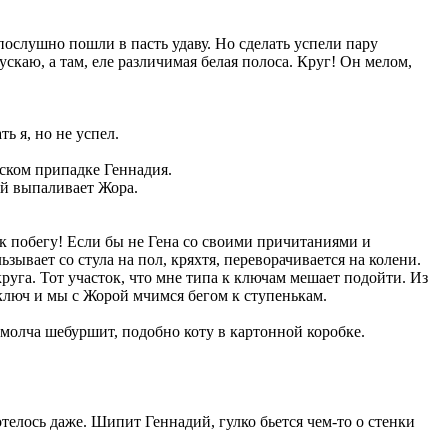
послушно пошли в пасть удаву. Но сделать успели пару
ускаю, a там, еле различимая белая полоса. Круг! Он мелом,
ь я, но не успел.
еском припадке Геннадия.
кой выпаливает Жора.
я к побегу! Если бы не Гена со своими причитаниями и
вает со стула на пол, кряхтя, переворачивается на колени.
 круга. Тот участок, что мне типа к ключам мешает подойти. Из
 ключ и мы с Жорой мчимся бегом к ступенькам.
 молча шебуршит, подобно коту в картонной коробке.
отелось даже. Шипит Геннадий, гулко бьется чем-то о стенки