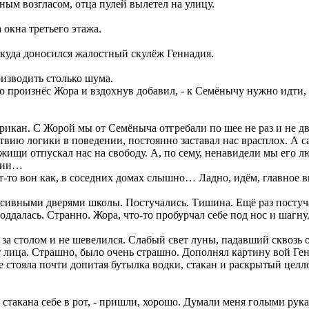
ым возгласом, отца пулей вылетел на улицу.
 окна третьего этажа.
откуда доносился жалостный скулёж Геннадия.
оизводить столько шума.
иво произнёс Жора и вздохнув добавил, - к Семёнычу нужно идти,
икан. С Жорой мы от Семёныча отгребали по шее не раз и не два
твию логики в поведении, постоянно заставал нас врасплох. А 
щи отпускал нас на свободу. А, по сему, ненавидели мы его лют
ении…
ёт-то вон как, в соседних домах слышно… Ладно, идём, главное вн
сивными дверями школы. Постучались. Тишина. Ещё раз постуча
 поддалась. Странно. Жора, что-то пробурчал себе под нос и шагн
 за столом и не шевелился. Слабый свет луны, падавший сквозь 
т лица. Страшно, было очень страшно. Дополнял картину вой Ге
 стояла почти допитая бутылка водки, стакан и раскрытый целл
стакана себе в рот, - пришли, хорошо. Думали меня голыми рук