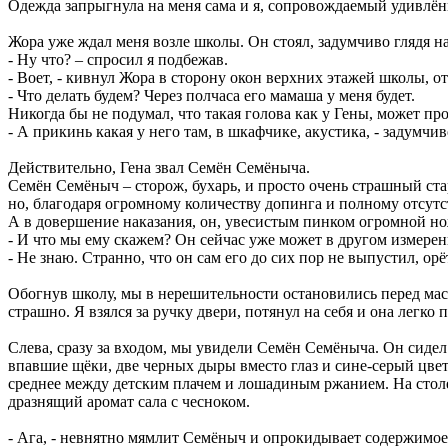
Одежда запрыгнула на меня сама и я, сопровождаемый удивлённ
Жора уже ждал меня возле школы. Он стоял, задумчиво глядя на
- Ну что? – спросил я подбежав.
- Воет, - кивнул Жора в сторону окон верхних этажей школы, 
- Что делать будем? Через полчаса его мамаша у меня будет.
Никогда бы не подумал, что такая голова как у Гены, может пр
- А прикинь какая у него там, в шкафчике, акустика, - задумч
Действительно, Гена звал Семён Семёныча.
Семён Семёныч – сторож, бухарь, и просто очень страшный стар
но, благодаря огромному количеству допинга и полному отсутс
А в довершение наказания, он, увесистым пинком огромной ножи
- И что мы ему скажем? Он сейчас уже может в другом измер
- Не знаю. Странно, что он сам его до сих пор не выпустил, ор
Обогнув школу, мы в нерешительности остановились перед мас
страшно. Я взялся за ручку двери, потянул на себя и она легко
Слева, сразу за входом, мы увидели Семён Семёныча. Он сидел
впавшие щёки, две черных дыры вместо глаз и сине-серый цве
среднее между детским плачем и лошадиным ржанием. На столе
дразнящий аромат сала с чесноком.
- Ага, - невнятно мямлит Семёныч и опрокидывает содержимое 