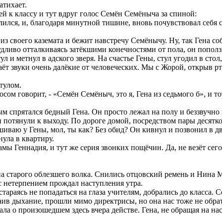
атихает.
й к классу и тут вдруг голос Семён Семёныча за спиной:
 залился, и, благодаря минутной тишине, вновь почувствовал себя
из своего каземата и бежит навстречу Семёнычу. Ну, так Гена со
чудливо отталкиваясь затёкшими конечностями от пола, он попо
ул и метнул в адского зверя. На счастье Гены, стул угодил в стол
здаёт звуки очень далёкие от человеческих. Мы с Жорой, открыв 
тулом.
ом говорит, - «Семён Семёныч, это я, Гена из седьмого б», и то
м спрятался бедный Гена. Он просто лежал на полу и беззвучно
 и потянули к выходу. По дороге домой, посредством пары десят
шиваю у Гены, мол, ты как? Без обид? Он кивнул и позвонил в дв
нула в квартиру.
мамы Геннадия, и тут же серия звонких пощёчин. Да, не везёт с
 старого облезшего волка. Снились отцовский ремень и Нина М
 с нетерпением прождал наступления утра.
тараясь не попадаться на глаза учителям, добрались до класса. 
таив дыхание, прошли мимо директрисы, но она нас тоже не обрат
ла о произошедшем здесь вчера действе. Гена, не обращая на на