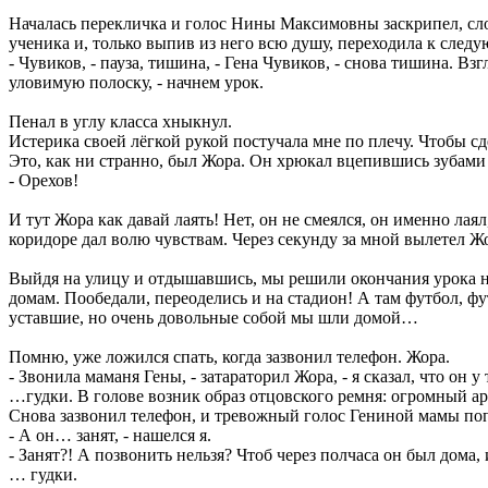
Началась перекличка и голос Нины Максимовны заскрипел, слов
ученика и, только выпив из него всю душу, переходила к след
- Чувиков, - пауза, тишина, - Гена Чувиков, - снова тишина. Вз
уловимую полоску, - начнем урок.
Пенал в углу класса хныкнул.
Истерика своей лёгкой рукой постучала мне по плечу. Чтобы сде
Это, как ни странно, был Жора. Он хрюкал вцепившись зубами 
- Орехов!
И тут Жора как давай лаять! Нет, он не смеялся, он именно лая
коридоре дал волю чувствам. Через секунду за мной вылетел Ж
Выйдя на улицу и отдышавшись, мы решили окончания урока не 
домам. Пообедали, переоделись и на стадион! А там футбол, фу
уставшие, но очень довольные собой мы шли домой…
Помню, уже ложился спать, когда зазвонил телефон. Жора.
- Звонила маманя Гены, - затараторил Жора, - я сказал, что он 
…гудки. В голове возник образ отцовского ремня: огромный арм
Снова зазвонил телефон, и тревожный голос Гениной мамы поп
- А он… занят, - нашелся я.
- Занят?! А позвонить нельзя? Чтоб через полчаса он был дома, 
… гудки.