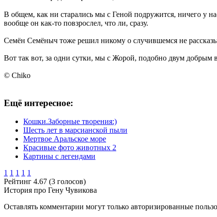
В общем, как ни старались мы с Геной подружится, ничего у на
вообще он как-то повзрослел, что ли, сразу.
Семён Семёныч тоже решил никому о случившемся не рассказыва
Вот так вот, за одни сутки, мы с Жорой, подобно двум добрым
© Chiko
Ещё интересное:
Кошки.Заборные творения:)
Шесть лет в марсианской пыли
Мертвое Аральское море
Красивые фото животных 2
Картины с легендами
1
1
1
1
1
Рейтинг 4.67 (3 голосов)
История про Гену Чувикова
Оставлять комментарии могут только авторизированные польз