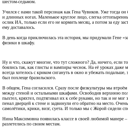
шестом-седьмом.
Учился с нами такой персонаж как Гена Чувиков. Уже тогда он 
и длинных ногах. Маленькое круглое лицо, слегка оттопыренны
ослик ИА, только если его не кормить месяц, а потом за еду зас
ему доставалось.
В день когда приключилась эта история, мы придумали Гене «за
физики в шкафу.
Ну и что, скажут многие, что тут сложного? Да, ничего, если 
боялись так, как глисты и вампиры чеснок. На её уроках даже м
всегда хотелось с криком сигануть в окно и убежать подальше, 
был похлеще бразильского.
В общем, Гена согласился. Сразу после физкультуры мы втроём
между стеной и остальными шкафами. Освободив верхнюю полку
пыхтел, кряхтел, подтягивал их к себе руками, но так и не мо
пенал дверцей к стене и задвинули его обратно на место. Очен
самолётики, крики, визг, суета. И только мы с Жорой сидели с
Нина Максимовна появилась классе в своей любимой манере – 
разлетелись по своим местам.