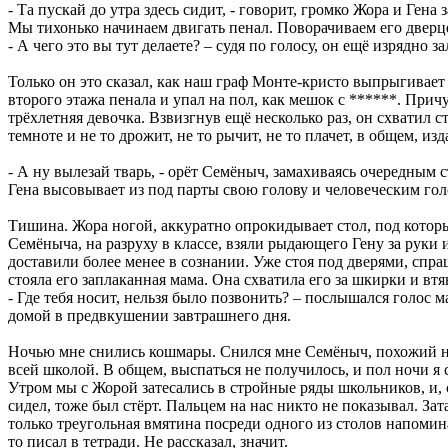
- Та пускай до утра здесь сидит, - говорит, громко Жора и Гена з
Мы тихонько начинаем двигать пенал. Поворачиваем его дверце
- А чего это вы тут делаете? – судя по голосу, он ещё изрядно
Только он это сказал, как наш граф Монте-кристо выпрыгивает 
второго этажа пенала и упал на пол, как мешок с ******. При
трёхлетняя девочка. Взвизгнув ещё несколько раз, он схватил ст
темноте и не то дрожит, не то рычит, не то плачет, в общем, и
- А ну вылезай тварь, - орёт Семёныч, замахиваясь очередным с
Гена высовывает из под парты свою голову и человеческим голос
Тишина. Жора ногой, аккуратно опрокидывает стол, под которы
Семёныча, на разруху в классе, взяли рыдающего Гену за руки
доставили более менее в сознании. Уже стоя под дверями, спра
стояла его заплаканная мама. Она схватила его за шкирки и втя
- Где тебя носит, нельзя было позвонить? – послышался голос 
домой в предвкушении завтрашнего дня.
Ночью мне снились кошмары. Снился мне Семёныч, похожий на
всей школой. В общем, выспаться не получилось, и пол ночи я
Утром мы с Жорой затесались в стройные ряды школьников, и, с
сидел, тоже был стёрт. Пальцем на нас никто не показывал. За
только треугольная вмятина посреди одного из столов напомина
то писал в тетради. Не рассказал, значит.