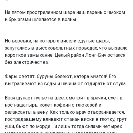
На пятом простреленном шаре наш парень с чмоком
и брызгами шлепается в волны.
Но веревки, на которых висели сдутые шары,
запутались в высоковольтных проводах, что вызвало
короткое замыкание. Целый район Лонг-Бич остался
без электричества.
Фары светят, буруны белеют, катера мчатся! Его
вытраливают из воды и начинают отдирать от стула.
Врач щупает пульс на шее, смотрит в зрачки, сует в
нос нашатырь, колет кофеин с глюкозой и
релаксанты в вену. Как только врач отворачивается,
пострадавшему вливают стакан виски в глотку, трут
уши, бьют по морде... и лишь тогда силами четырех