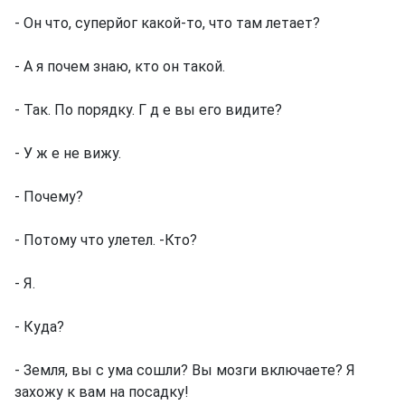
- Он что, суперйог какой-то, что там летает?
- А я почем знаю, кто он такой.
- Так. По порядку. Г д е вы его видите?
- У ж е не вижу.
- Почему?
- Потому что улетел. -Кто?
- Я.
- Куда?
- Земля, вы с ума сошли? Вы мозги включаете? Я
захожу к вам на посадку!