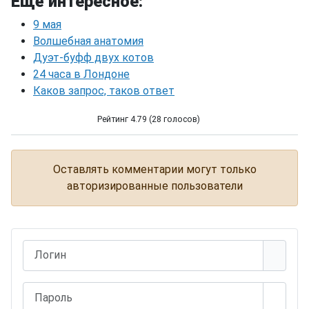
Ещё интересное:
9 мая
Волшебная анатомия
Дуэт-буфф двух котов
24 часа в Лондоне
Каков запрос, таков ответ
Рейтинг 4.79 (28 голосов)
Ну нельзя же все время сидеть без дела
Оставлять комментарии могут только
авторизированные пользователи
Логин
Пароль
Показ