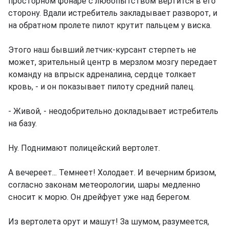
просторном фонаре с любопытством вертится в его
сторону. Вдали истребитель закладывает разворот, и
на обратном пролете пилот крутит пальцем у виска.
Этого наш бывший летчик-курсант стерпеть не
может, зрительный центр в мерзлом мозгу передает
команду на впрыск адреналина, сердце толкает
кровь, - и он показывает пилоту средний палец.
- Живой, - неодобрительно докладывает истребитель
на базу.
Ну. Поднимают полицейский вертолет.
А вечереет... Темнеет! Холодает. И вечерним бризом,
согласно законам метеорологии, шары медленно
сносит к морю. Он дрейфует уже над берегом.
Из вертолета орут и машут! За шумом, разумеется,