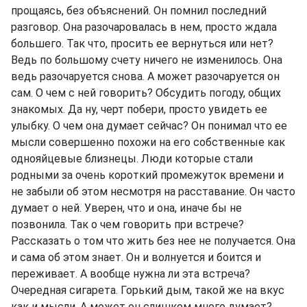
прощаясь, без объяснений. Он помнил последний
разговор. Она разочаровалась в нем, просто ждала
большего. Так что, просить ее вернуться или нет?
Ведь по большому счету ничего не изменилось. Она
ведь разочаруется снова. А может разочаруется он
сам. О чем с ней говорить? Обсудить погоду, общих
знакомых. Да ну, черт побери, просто увидеть ее
улыбку. О чем она думает сейчас? Он понимал что ее
мысли совершенно похожи на его собственные как
однояйцевые близнецы. Люди которые стали
родными за очень короткий промежуток времени и
не забыли об этом несмотря на расставание. Он часто
думает о ней. Уверен, что и она, иначе бы не
позвонила. Так о чем говорить при встрече?
Рассказать о том что жить без нее не получается. Она
и сама об этом знает. Он и волнуется и боится и
переживает. А вообще нужна ли эта встреча?
Очередная сигарета. Горький дым, такой же на вкус
как и мысли. А может он слишком много думает?