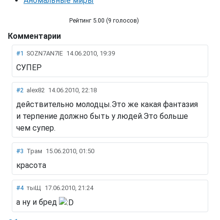
Аномальные миры
Рейтинг 5.00 (9 голосов)
Комментарии
Из жестяных банок
#1
SOZN7AN7IE
14.06.2010, 19:39
СУПЕР
#2
alex82
14.06.2010, 22:18
действительно молодцы.Это же какая фантазия
и терпение должно быть у людей.Это больше
чем супер.
#3
Трам
15.06.2010, 01:50
красота
#4
тыЩ
17.06.2010, 21:24
а ну и бред