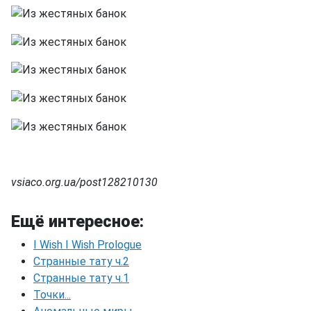
vsiaco.org.ua/post128210130
Ещё интересное:
I Wish I Wish Prologue
Странные тату ч.2
Странные тату ч.1
Точки...