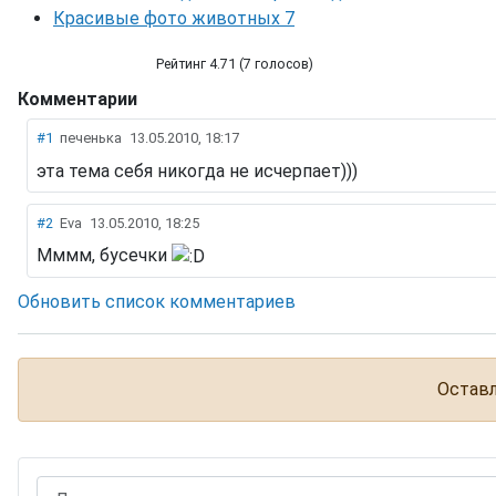
Красивые фото животных 7
Рейтинг 4.71 (7 голосов)
Комментарии
Красивые фото животных 8
#1
печенька
13.05.2010, 18:17
эта тема себя никогда не исчерпает)))
#2
Eva
13.05.2010, 18:25
Мммм, бусечки
Обновить список комментариев
Оставл
Логин