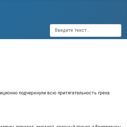
Поиск
иционно подчеркнули всю притягательность греха.
марин, перидот, аметист, красный гранат и бриллианты.