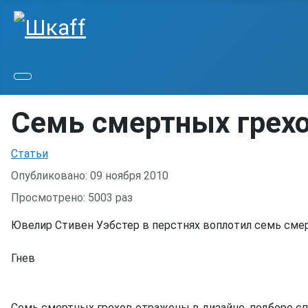
Семь смертных грех
Информация о материале
Статьи
Опубликовано: 09 ноября 2010
Просмотрено: 5003 раз
Ювелир Стивен Уэбстер в перстнях воплотил семь смер
Гнев
Семь смертных грехов отражены в дизайне, подборе спл