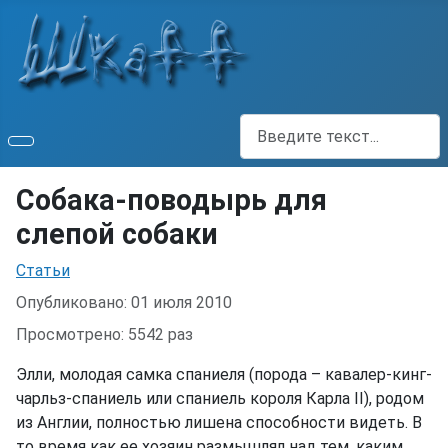
Поиск
Собака-поводырь для
слепой собаки
Информация о материале
Статьи
Опубликовано: 01 июля 2010
Просмотрено: 5542 раз
Элли, молодая самка спаниеля (порода – кавалер-кинг-
чарльз-спаниель или спаниель короля Карла II), родом
из Англии, полностью лишена способности видеть. В
то время как ее хозяин размышлял над тем, каким