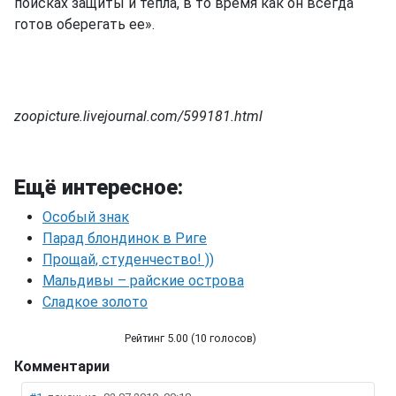
поисках защиты и тепла, в то время как он всегда
готов оберегать ее».
zoopicture.livejournal.com/599181.html
Ещё интересное:
Особый знак
Парад блондинок в Риге
Прощай, студенчество! ))
Мальдивы – райские острова
Сладкое золото
Рейтинг 5.00 (10 голосов)
Комментарии
Собака-поводырь для слепой собаки