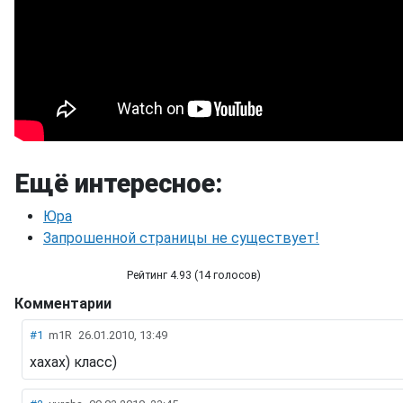
Ещё интересное:
Юра
Запрошенной страницы не существует!
Рейтинг 4.93 (14 голосов)
Комментарии
Оптическая иллюзия с гайками
#1
m1R
26.01.2010, 13:49
хахах) класс)