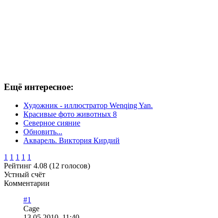
Ещё интересное:
Художник - иллюстратор Wenqing Yan.
Красивые фото животных 8
Северное сияние
Обновить...
Акварель. Виктория Кирдий
1
1
1
1
1
Рейтинг 4.08 (12 голосов)
Устный счёт
Комментарии
#1
Cage
13.05.2010, 11:40