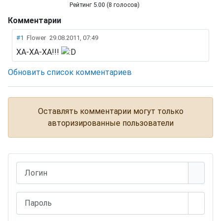
Рейтинг 5.00 (8 голосов)
Комментарии
Бутаоши
#1
Flower
29.08.2011, 07:49
ХА-ХА-ХА!!!
Обновить список комментариев
Оставлять комментарии могут только
авторизированные пользователи
Логин
Пароль
Показ